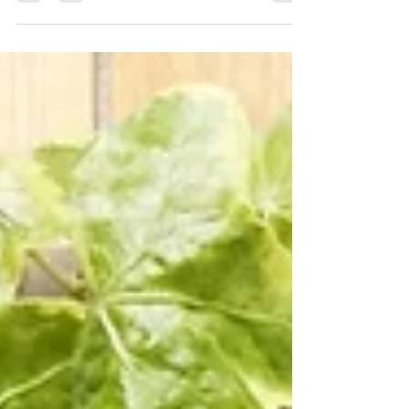
科や整骨院にしばらく通っているが、痛みや
しびれなどの 改善がみられなく、楽にはな
らないかと諦めはじめたり、 不安になって
いる方限定で、初回を２０００円(税抜)に割
引致します。 ご予約時にお申し付けくださ
い🐸 改善しないのを歳のせいにしたり、牽
引・電気・ウオーターベッド・温める等々の
機械での 治療が治療時間のほとんどを占め
ているのはおかしいと思いませんか？ 治療
よりも、商売優先になっている所に通い続け
るのは、時間とお金の無駄だと思います。
けいはんな整体院の他との違いを是非体感し
てください。 セルフケア指導をさせていた
だきますので、 ご自身でケア出来る様にな
っていただきます。